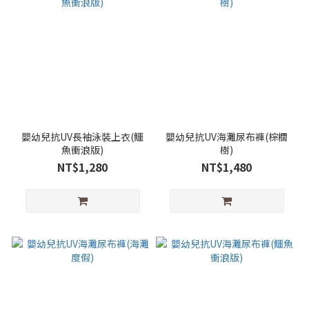
嬰幼兒抗UV長袖泳裝上衣(鱷
嬰幼兒抗UV海灘尿布褲(棕櫚
魚衝浪版)
樹)
NT$1,280
NT$1,480