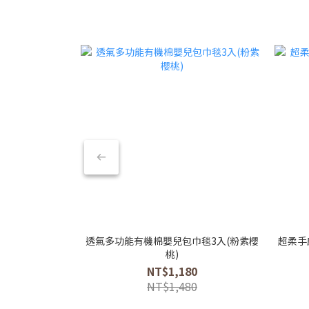
透氣多功能有機棉嬰兒包巾毯3入(粉紫櫻
超柔手
桃)
NT$1,180
NT$1,480