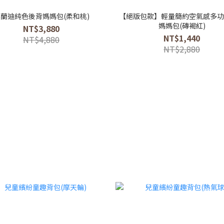
蘭迪純色後背媽媽包(柔和桃)
【絕版包款】輕量簡約空氣感多功
媽媽包(磚褐紅)
NT$3,880
NT$1,440
NT$4,880
NT$2,880