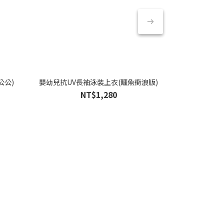
公公)
嬰幼兒抗UV長袖泳裝上衣(鱷魚衝浪版)
幼童抗UV
NT$1,280