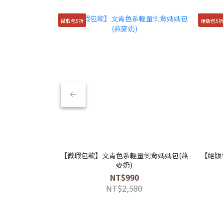
微瑕包5折
絕版包5
【微瑕包款】文青色系輕量側背媽媽包(燕
【絕版
麥奶)
NT$990
NT$2,580