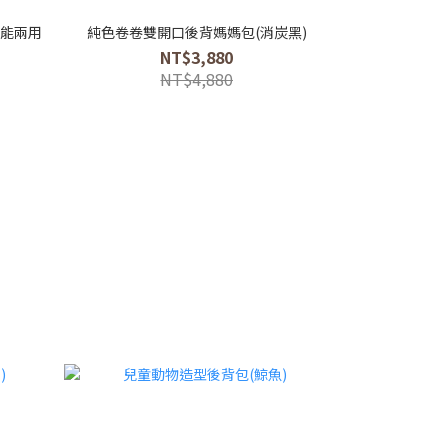
能兩用
純色卷卷雙開口後背媽媽包(消炭黑)
2WAY多功能文
NT$3,880
NT$4,880