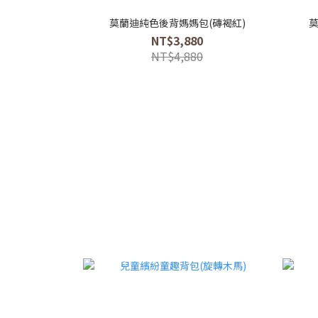
莫蘭迪純色後背媽媽包(磚褐紅)
莫
NT$3,880
NT$4,880