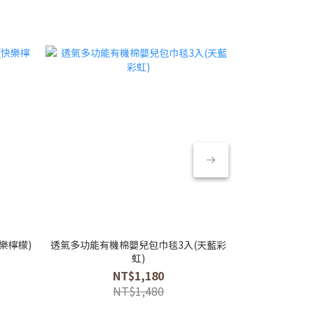
樂檸檬)
透氣多功能有機棉嬰兒包巾毯3入(天藍彩
透氣多功能有機
虹)
NT$1,180
NT$1,480