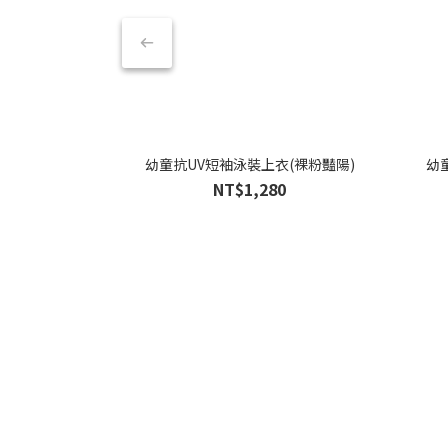
幼童抗UV短袖泳裝上衣(裸粉豔陽)
幼
NT$1,280