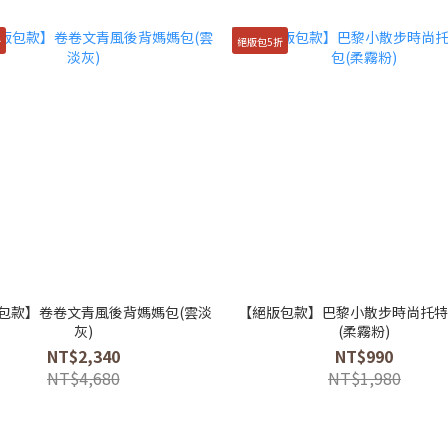
折
絕版包5折
包款】卷卷文青風後背媽媽包(雲淡
【絕版包款】巴黎小散步時尚托
灰)
(柔霧粉)
NT$2,340
NT$990
NT$4,680
NT$1,980