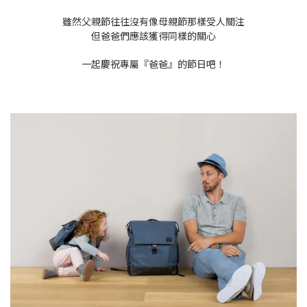
雖然父親節往往沒有像母親節那樣受人關注
但爸爸們應該獲得同樣的關心
一起慶祝專屬『爸爸』的節日吧！