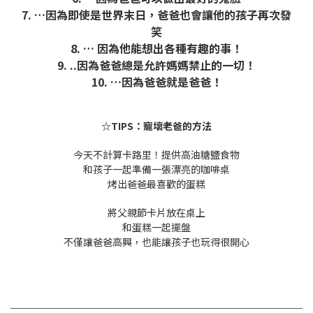
7. …因為即使是世界末日，爸爸也會讓他的孩子再次發
笑
8. … 因為他能想出各種有趣的事！
9. ..因為爸爸總是允許媽媽禁止的一切！
10. …因為爸爸就是爸爸！
☆TIPS：寵壞老爸的方法
今天不計算卡路里！提供高油糖鹽食物
和孩子一起準備一張漂亮的咖啡桌
烤出爸爸最喜歡的蛋糕
將父親節卡片放在桌上
和蛋糕一起擺盤
不僅讓爸爸高興，也能讓孩子也玩得很開心