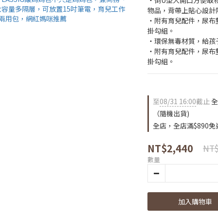
‧倒U型大開口方便取
物品，背帶上貼心設計
‧附有育兒配件，尿布
掛勾組。
‧環保無毒材質，給孩
‧附有育兒配件，尿布
掛勾組。
至
08/31 16:00
截止
全
（隨機出貨)
全店，全店滿$890免
NT$2,440
NT$
數量
加入購物車