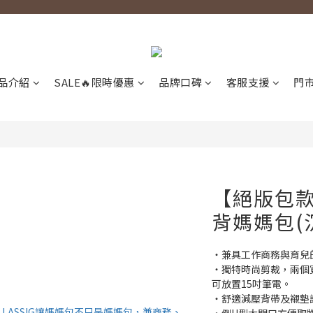
品介紹
SALE🔥限時優惠
品牌口碑
客服支援
門
【絕版包
背媽媽包(
‧兼​具工作商務與育
‧獨特時尚剪裁，兩個
可放置15吋筆電。
‧舒適減壓背帶及襯墊