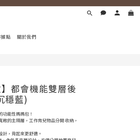
立即購買
市據點
關於我們
款】都會機能雙層後
沉穩藍)
兒的功能性媽媽包！
寬敞的主隔層，工作育兒物品分開 收納，
設計，背起來更舒適。