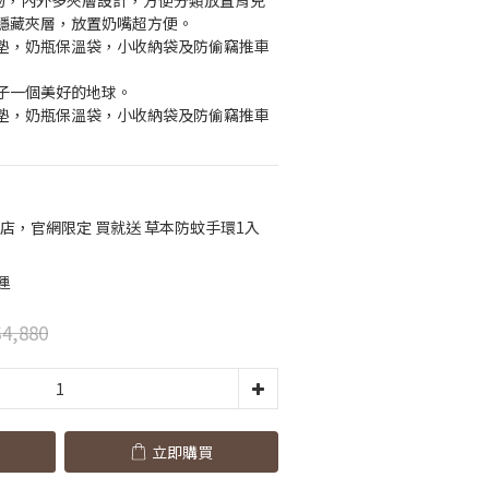
物，內外多夾層設計，方便分類放置育兒
隱藏夾層，放置奶嘴超方便。
墊，奶瓶保溫袋，小收納袋及防偷竊推車
子一個美好的地球。
墊，奶瓶保溫袋，小收納袋及防偷竊推車
店，官網限定 買就送 草本防蚊手環1入
運
4,880
立即購買