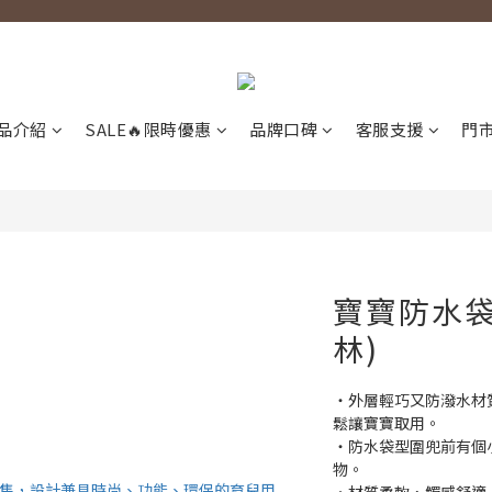
品介紹
SALE🔥限時優惠
品牌口碑
客服支援
門
寶寶防水袋
林)
‧外層輕巧又防潑水材
鬆讓寶寶取用。
‧防水袋型圍兜前有個
物。