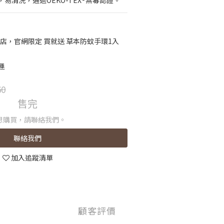
易清洗，通過OEKO-TEX®無毒認證。
店，官網限定 買就送 草本防蚊手環1入
運
60
售完
想購買，請聯絡我們。
聯絡我們
加入追蹤清單
顧客評價