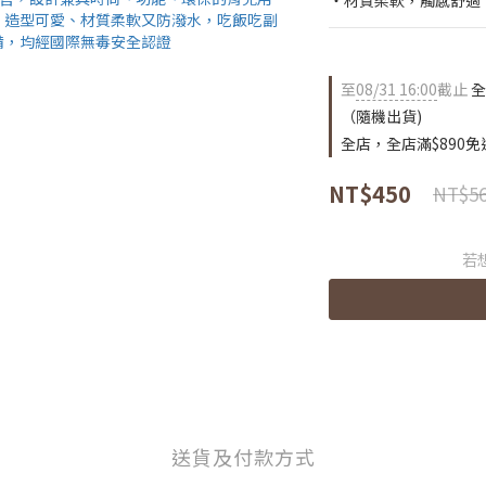
‧材質柔軟，觸感舒適，
至
08/31 16:00
截止
全
（隨機出貨)
全店，全店滿$890免
NT$450
NT$5
若
送貨及付款方式