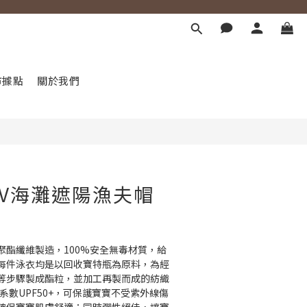
立即購買
市據點
關於我們
V海灘遮陽漁夫帽
聚酯纖維製造，100%安全無毒材質，給
每件泳衣均是以回收寶特瓶為原料，為經
等步驟製成酯粒，並加工再製而成的紡織
系數UPF50+，可保護寶寶不受紫外線傷