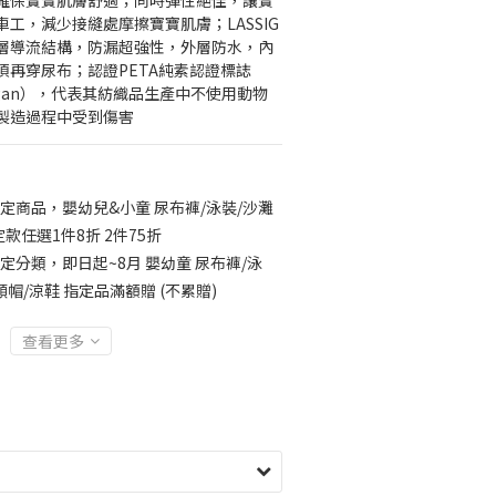
確保寶寶肌膚舒適；同時彈性絕佳，讓寶
工，減少接縫處摩擦寶寶肌膚；LASSIG
層導流結構，防漏超強性，外層防水，內
須再穿尿布；認證PETA純素認證標誌
d Vegan），代表其紡織品生產中不使用動物
製造過程中受到傷害
定商品，嬰幼兒&小童 尿布褲/泳裝/沙灘
定款任選1件8折 2件75折
定分類，即日起~8月 嬰幼童 尿布褲/泳
頸帽/涼鞋 指定品滿額贈 (不累贈)
查看更多