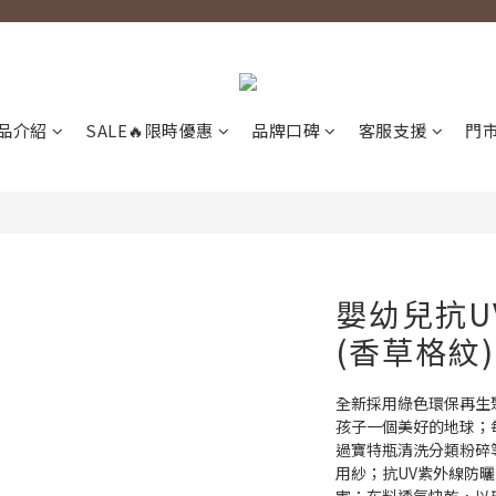
品介紹
SALE🔥限時優惠
品牌口碑
客服支援
門
嬰幼兒抗U
(香草格紋)
全新採用綠色環保再生
孩子一個美好的地球；
過寶特瓶清洗分類粉碎
用紗；抗UV紫外線防曬