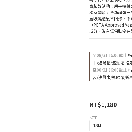
害；布料透氣快乾，以
寶超好活動；扁平接縫車
獨家開發，全新超強三
層吸濕透氣不回滲，不
（PETA Approve
成分，沒有任何動物在
至
08/31 16:00
截止
指
巾/遮陽帽/遮頸帽 指
至
08/31 16:00
截止
指
裝/沙灘巾/遮陽帽/遮
NT$1,180
尺寸