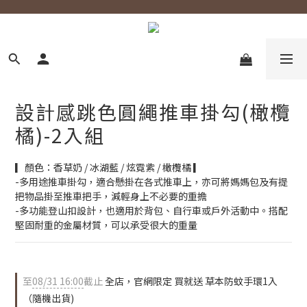
設計感跳色圓繩推車掛勾(橄欖
橘)-2入組
▎顏色：香草奶 / 冰湖藍 / 炫霓紫 / 橄欖橘 ▎
-多用途推車掛勾，適合懸掛在各式推車上，亦可將媽媽包及有提
把物品掛至推車把手，減輕身上不必要的重擔
-多功能登山扣設計，也適用於背包、自行車或戶外活動中。搭配
堅固耐重的金屬材質，可以承受很大的重量
至
08/31 16:00
截止
全店，官網限定 買就送 草本防蚊手環1入
（隨機出貨)