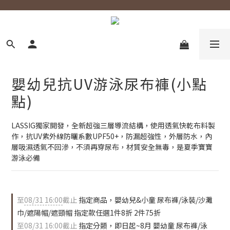
嬰幼兒抗UV游泳尿布褲(小點
點)
LASSIG獨家開發，全新超強三層導流結構，使用透氣快乾布料製
作，抗UV紫外線防曬系數UPF50+，防漏超強性，外層防水，內
層吸濕透氣不回滲，不須再穿尿布，材質安全無毒，是夏季寶寶
游泳必備
至
08/31 16:00
截止
指定商品，嬰幼兒&小童 尿布褲/泳裝/沙灘
巾/遮陽帽/遮頸帽 指定款任選1件8折 2件75折
至
08/31 16:00
截止
指定分類，即日起~8月 嬰幼童 尿布褲/泳