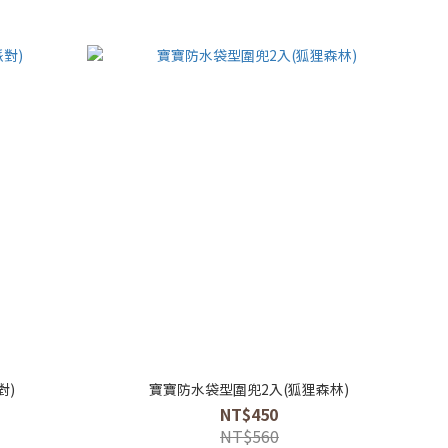
對)
寶寶防水袋型圍兜2入(狐狸森林)
NT$450
NT$560