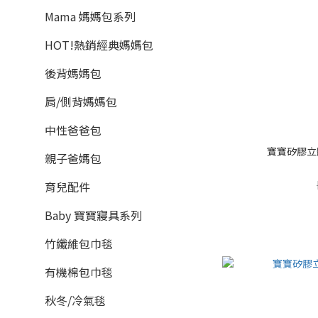
Mama 媽媽包系列
HOT!熱銷經典媽媽包
後背媽媽包
肩/側背媽媽包
中性爸爸包
寶寶矽膠立
親子爸媽包
育兒配件
Baby 寶寶寢具系列
竹纖維包巾毯
有機棉包巾毯
秋冬/冷氣毯