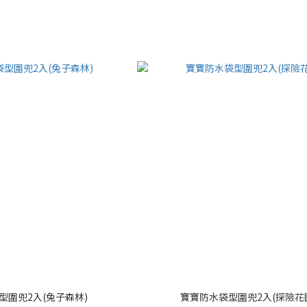
型圍兜2入(兔子森林)
寶寶防水袋型圍兜2入(探險花