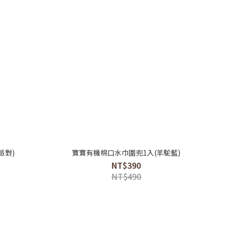
派對)
寶寶有機棉口水巾圍兜1入(羊駝藍)
NT$390
NT$490