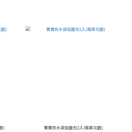
園)
寶寶防水袋型圍兜2入(莓果花園)