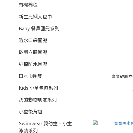
有機棉毯
新生兒懶人包巾
Baby 餐具圍兜系列
防水口袋圍兜
矽膠立體圍兜
純棉防水圍兜
口水巾圍兜
寶寶矽膠立
Kids 小童包包系列
我的動物朋友系列
小童後背包
Swimwear 嬰幼童、小童
泳裝系列