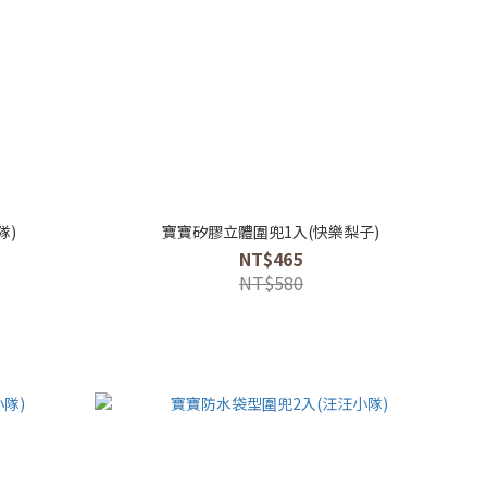
隊)
寶寶矽膠立體圍兜1入(快樂梨子)
NT$465
NT$580